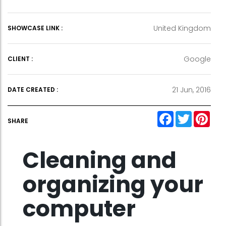
United Kingdom
SHOWCASE LINK :
Google
CLIENT :
21 Jun, 2016
DATE CREATED :
F
T
P
SHARE
a
w
i
c
i
n
e
t
t
b
t
e
Cleaning and
o
e
r
o
r
e
k
s
organizing your
t
computer